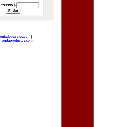
Ofrecido $
entadepasajes.com
|
|
ventaproductos.com
|