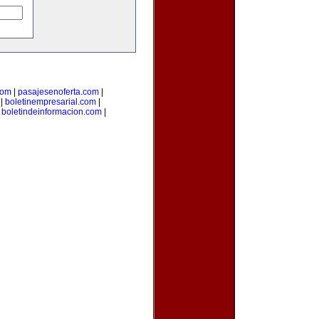
com
|
pasajesenoferta.com
|
|
boletinempresarial.com
|
|
boletindeinformacion.com
|