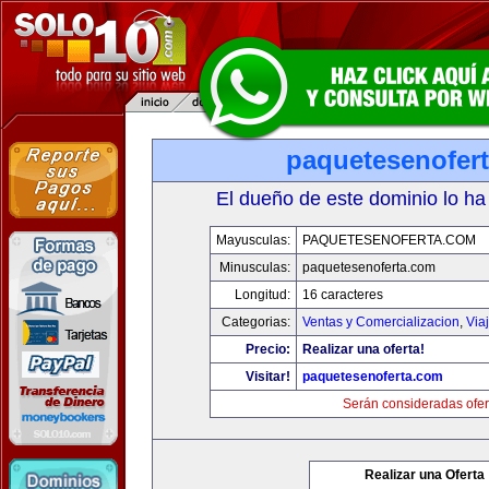
paquetesenofer
El dueño de este dominio lo ha
Mayusculas:
PAQUETESENOFERTA.COM
Minusculas:
paquetesenoferta.com
Longitud:
16 caracteres
Categorias:
Ventas y Comercializacion
,
Via
Precio:
Realizar una oferta!
Visitar!
paquetesenoferta.com
Serán consideradas ofer
Realizar una Oferta