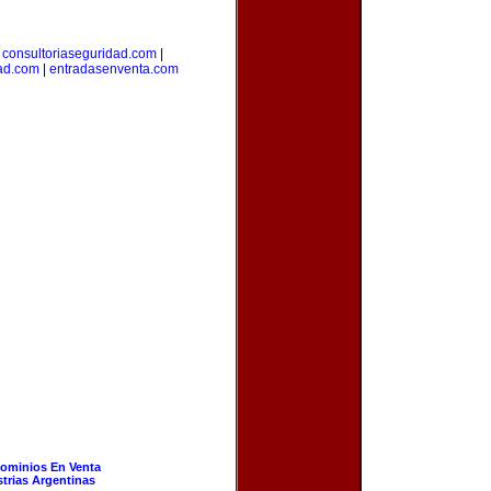
|
consultoriaseguridad.com
|
dad.com
|
entradasenventa.com
ominios En Venta
strias Argentinas