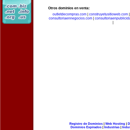
Otros dominios en venta:
outletdecompras.com
|
construyetusitioweb.com
consultoriaennegocios.com
|
consultoriaenpublici
|
Registro de Dominios
|
Web Hosting
|
D
Dominios Expirados
|
Industrias
|
Indu