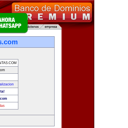
s.com
NTAS.COM
com
alizacion
ta!
.com
tas