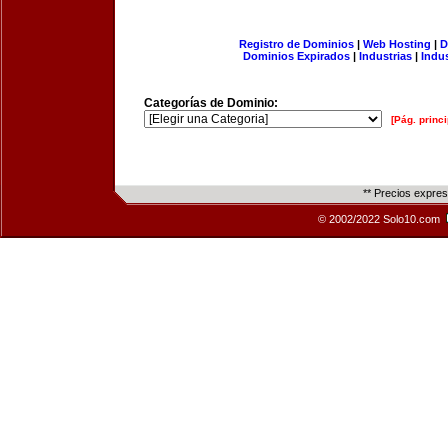
Registro de Dominios
|
Web Hosting
|
D
Dominios Expirados
|
Industrias
|
Indu
Categorías de Dominio:
[Pág. princi
** Precios expre
© 2002/2022 Solo10.com