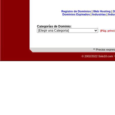
Registro de Dominios
|
Web Hosting
|
D
Dominios Expirados
|
Industrias
|
Indu
Categorías de Dominio:
[Pág. princi
** Precios expre
© 2002/2022 Solo10.com