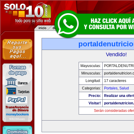
portaldenutrici
Vendido!
Mayusculas:
PORTALDENUTRI
Minusculas:
portaldenutricion
Longitud:
17 caracteres
Categorias:
Portales
,
Salud
Precio:
Realizar una ofer
Visitar!
portaldenutricio
Serán consideradas ofer