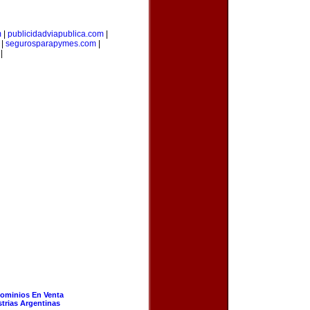
m
|
publicidadviapublica.com
|
|
segurosparapymes.com
|
|
ominios En Venta
strias Argentinas