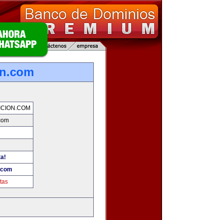
on.com
CION.COM
.com
ta!
n.com
tas