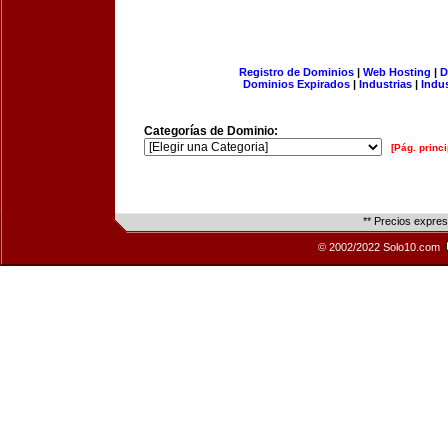
Registro de Dominios
|
Web Hosting
|
D
Dominios Expirados
|
Industrias
|
Indu
Categorías de Dominio:
[Pág. princi
** Precios expre
© 2002/2022 Solo10.com