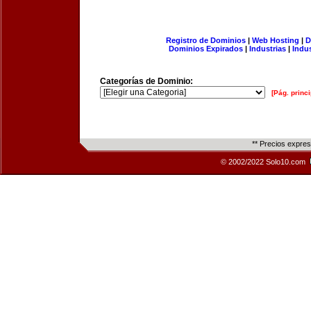
Registro de Dominios
|
Web Hosting
|
D
Dominios Expirados
|
Industrias
|
Indu
Categorías de Dominio:
[Pág. princi
** Precios expre
© 2002/2022 Solo10.com