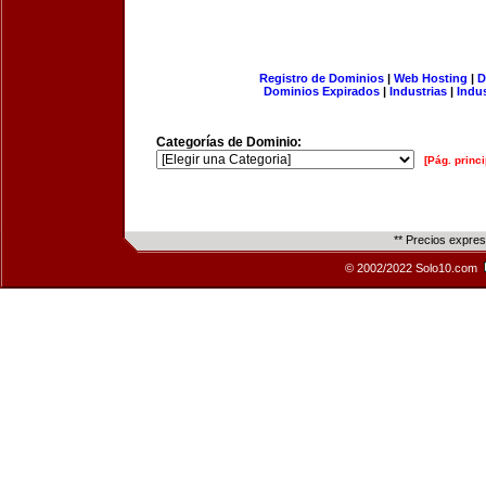
Registro de Dominios
|
Web Hosting
|
D
Dominios Expirados
|
Industrias
|
Indu
Categorías de Dominio:
[Pág. princi
** Precios expre
© 2002/2022 Solo10.com