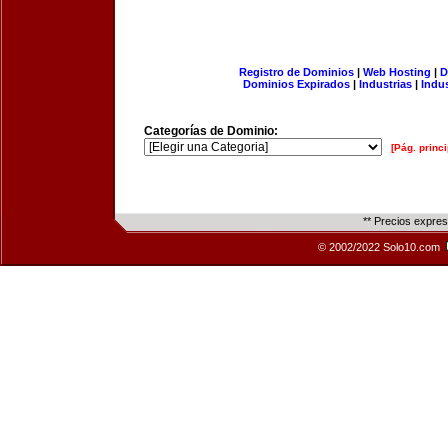
Registro de Dominios
|
Web Hosting
|
D
Dominios Expirados
|
Industrias
|
Indu
Categorías de Dominio:
[Pág. princi
** Precios expre
© 2002/2022 Solo10.com