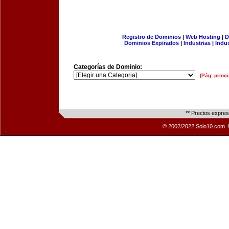
Registro de Dominios
|
Web Hosting
|
D
Dominios Expirados
|
Industrias
|
Indu
Categorías de Dominio:
[Pág. princi
** Precios expre
© 2002/2022 Solo10.com