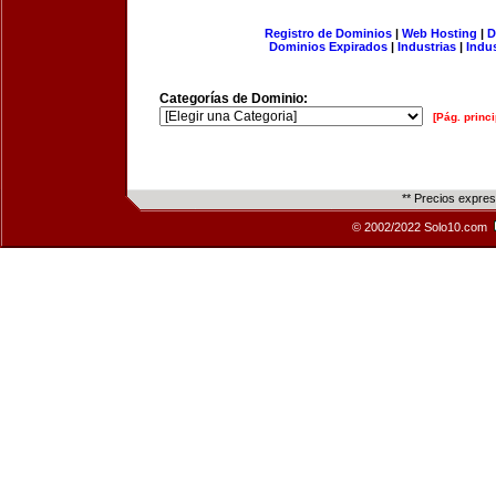
Registro de Dominios
|
Web Hosting
|
D
Dominios Expirados
|
Industrias
|
Indu
Categorías de Dominio:
[Pág. princi
** Precios expre
© 2002/2022 Solo10.com