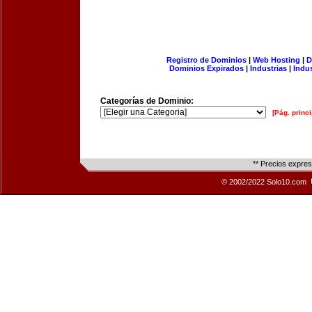
Registro de Dominios
|
Web Hosting
|
D
Dominios Expirados
|
Industrias
|
Indu
Categorías de Dominio:
[Pág. princi
** Precios expre
© 2002/2022 Solo10.com