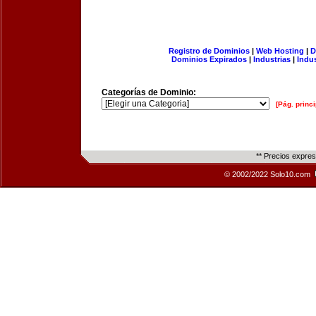
Registro de Dominios
|
Web Hosting
|
D
Dominios Expirados
|
Industrias
|
Indu
Categorías de Dominio:
[Pág. princi
** Precios expre
© 2002/2022 Solo10.com