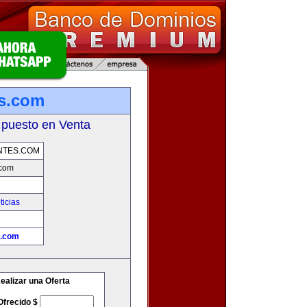
es.com
 puesto en Venta
NTES.COM
.com
ticias
s.com
ealizar una Oferta
Ofrecido $