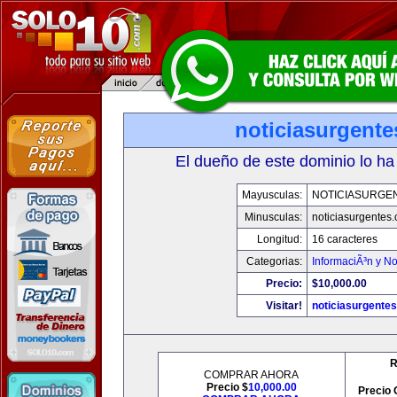
noticiasurgent
El dueño de este dominio lo ha
Mayusculas:
NOTICIASURGE
Minusculas:
noticiasurgentes
Longitud:
16 caracteres
Categorias:
InformaciÃ³n y No
Precio:
$10,000.00
Visitar!
noticiasurgente
R
COMPRAR AHORA
Precio $
10,000.00
Precio 