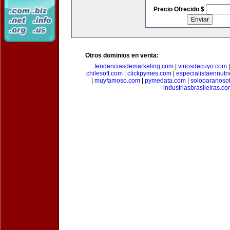
Precio Ofrecido $
Otros dominios en venta:
tendenciasdemarketing.com
|
vinosdecuyo.com
chilesoft.com
|
clickpymes.com
|
especialistaennutr
|
muyfamoso.com
|
pymedata.com
|
soloparanoso
industriasbrasileiras.c