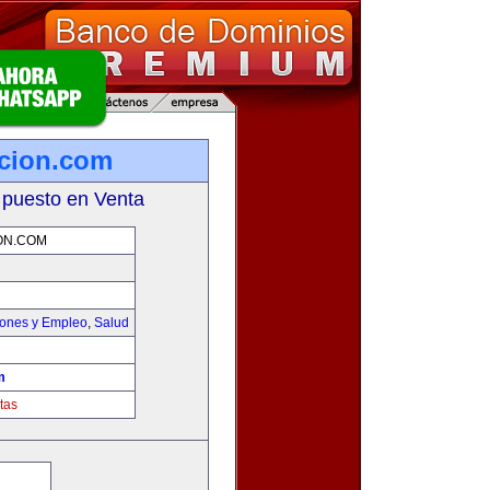
icion.com
 puesto en Venta
ON.COM
iones y Empleo
,
Salud
m
tas