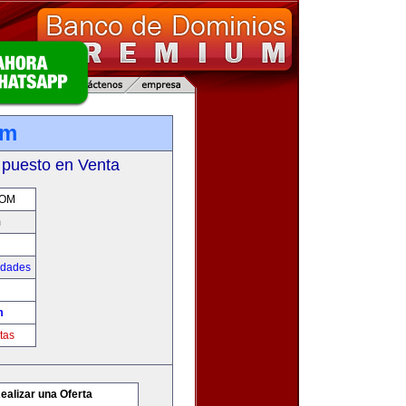
om
 puesto en Venta
COM
m
udades
m
tas
ealizar una Oferta