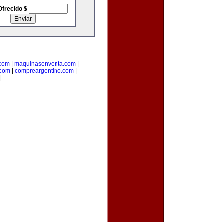
Ofrecido $
.com
|
maquinasenventa.com
|
.com
|
compreargentino.com
|
|