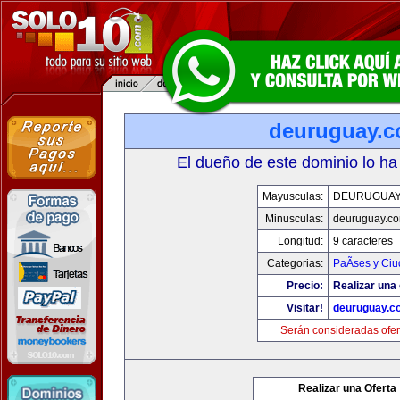
deuruguay.
El dueño de este dominio lo ha
Mayusculas:
DEURUGUAY
Minusculas:
deuruguay.c
Longitud:
9 caracteres
Categorias:
PaÃ­ses y Ci
Precio:
Realizar una 
Visitar!
deuruguay.c
Serán consideradas ofer
Realizar una Oferta