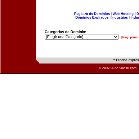
Registro de Dominios
|
Web Hosting
|
D
Dominios Expirados
|
Industrias
|
Indu
Categorías de Dominio:
[Pág. princi
** Precios expre
© 2002/2022 Solo10.com