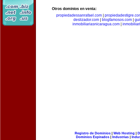
Otros dominios en venta:
propiedadessanrafael.com
|
propiedadestigre.c
deslizador.com
|
blogfamosos.com
|
gu
inmobiliariasnicaragua.com
|
inmobilia
Registro de Dominios
|
Web Hosting
|
D
Dominios Expirados
|
Industrias
|
Indu