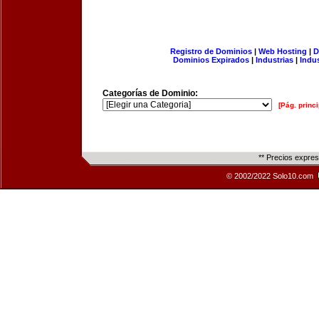
Registro de Dominios
|
Web Hosting
|
D
Dominios Expirados
|
Industrias
|
Indu
Categorías de Dominio:
[Pág. princi
** Precios expre
© 2002/2022 Solo10.com