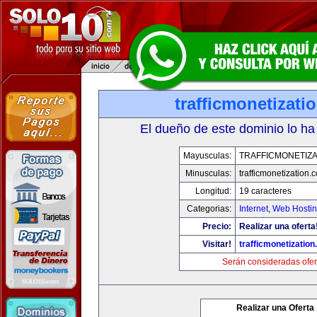
trafficmonetizati
El dueño de este dominio lo ha
Mayusculas:
TRAFFICMONETIZA
Minusculas:
trafficmonetization.
Longitud:
19 caracteres
Categorias:
Internet
,
Web Hostin
Precio:
Realizar una oferta
Visitar!
trafficmonetization
Serán consideradas ofer
Realizar una Oferta