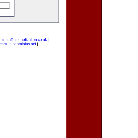
om
|
trafficmonetization.co.uk
|
.com
|
tusdominios.net
|