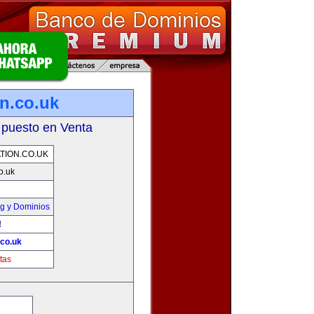
on.co.uk
 puesto en Venta
TION.CO.UK
co.uk
g y Dominios
!
.co.uk
tas