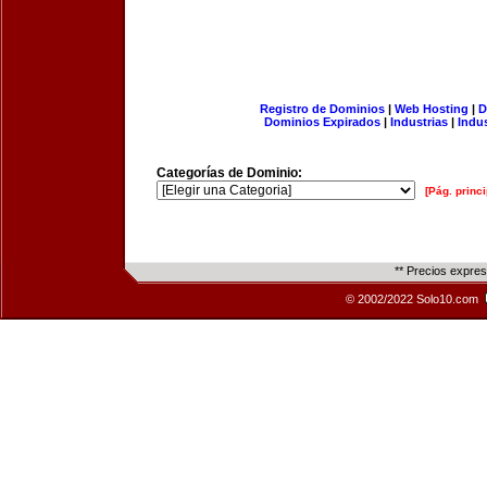
Registro de Dominios
|
Web Hosting
|
D
Dominios Expirados
|
Industrias
|
Indu
Categorías de Dominio:
[Pág. princi
** Precios expre
© 2002/2022 Solo10.com