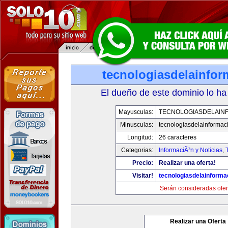
tecnologiasdelainfo
El dueño de este dominio lo ha
Mayusculas:
TECNOLOGIASDELAIN
Minusculas:
tecnologiasdelainformac
Longitud:
26 caracteres
Categorias:
InformaciÃ³n y Noticias
,
Precio:
Realizar una oferta!
Visitar!
tecnologiasdelainforma
Serán consideradas ofer
Realizar una Oferta