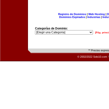
Registro de Dominios
|
Web Hosting
|
D
Dominios Expirados
|
Industrias
|
Indu
Categorías de Dominio:
[Pág. princi
** Precios expre
© 2002/2022 Solo10.com