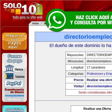
directorioemple
El dueño de este dominio lo ha
Mayusculas:
DIRECTORIOEM
Minusculas:
directorioempleos
Longitud:
17 caracteres
Categorias:
Profesiones y Emp
Precio:
Realizar una ofert
Visitar!
directorioempleo
Serán consideradas ofer
Realizar una Oferta