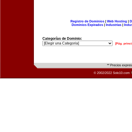
Registro de Dominios
|
Web Hosting
|
D
Dominios Expirados
|
Industrias
|
Indu
Categorías de Dominio:
[Pág. princi
** Precios expre
© 2002/2022 Solo10.com