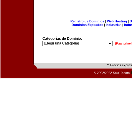
Registro de Dominios
|
Web Hosting
|
D
Dominios Expirados
|
Industrias
|
Indu
Categorías de Dominio:
[Pág. princi
** Precios expre
© 2002/2022 Solo10.com