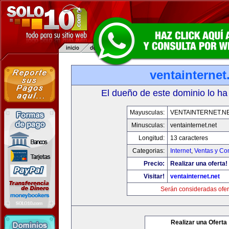
ventainternet
El dueño de este dominio lo ha
Mayusculas:
VENTAINTERNET.N
Minusculas:
ventainternet.net
Longitud:
13 caracteres
Categorias:
Internet
,
Ventas y Co
Precio:
Realizar una oferta!
Visitar!
ventainternet.net
Serán consideradas ofer
Realizar una Oferta