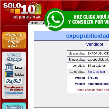
expopublicida
Vendido!
Mayusculas:
EXPOPUBLICI
Minusculas:
expopublicidad
Longitud:
14 caracteres
Categorias:
Sin Clasificar
Precio:
$750.00
Visitar!
expopublicida
Serán consideradas ofer