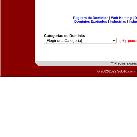
Registro de Dominios
|
Web Hosting
|
D
Dominios Expirados
|
Industrias
|
Indu
Categorías de Dominio:
[Pág. princi
** Precios expre
© 2002/2022 Solo10.com