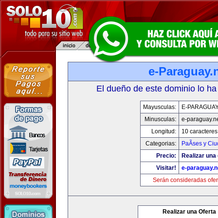
e-Paraguay.
El dueño de este dominio lo ha
Mayusculas:
E-PARAGUAY
Minusculas:
e-paraguay.n
Longitud:
10 caracteres
Categorias:
PaÃ­ses y Ci
Precio:
Realizar una 
Visitar!
e-paraguay.n
Serán consideradas ofer
Realizar una Oferta