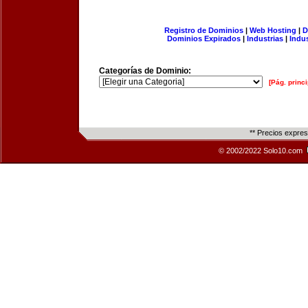
Registro de Dominios
|
Web Hosting
|
D
Dominios Expirados
|
Industrias
|
Indu
Categorías de Dominio:
[Pág. princi
** Precios expre
© 2002/2022 Solo10.com