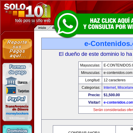
e-Contenidos
El dueño de este dominio lo ha
Mayusculas:
E-CONTENIDOS
Minusculas:
e-contenidos.com
Longitud:
12 caracteres
Categorias:
Internet
,
Miscelane
Precio:
$1,500.00
Visitar!
e-contenidos.co
Serán consideradas ofer
R