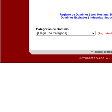
Registro de Dominios
|
Web Hosting
|
D
Dominios Expirados
|
Industrias
|
Indu
Categorías de Dominio:
[Pág. princi
** Precios expre
© 2002/2022 Solo10.com