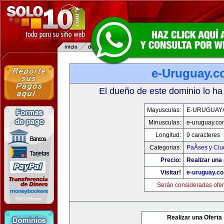
e-Uruguay.
El dueño de este dominio lo ha
Mayusculas:
E-URUGUAY
Minusculas:
e-uruguay.co
Longitud:
9 caracteres
Categorias:
PaÃ­ses y Ci
Precio:
Realizar una 
Visitar!
e-uruguay.c
Serán consideradas ofer
Realizar una Oferta