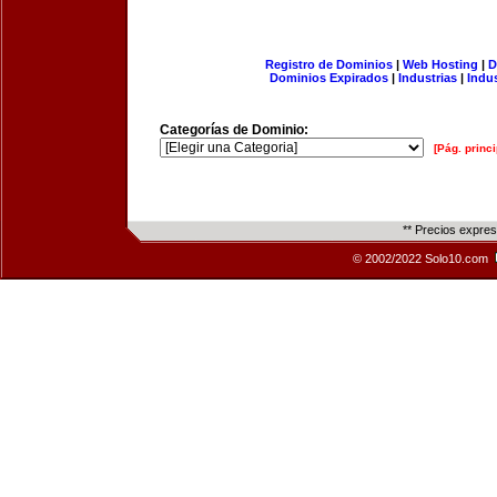
Registro de Dominios
|
Web Hosting
|
D
Dominios Expirados
|
Industrias
|
Indu
Categorías de Dominio:
[Pág. princi
** Precios expre
© 2002/2022 Solo10.com