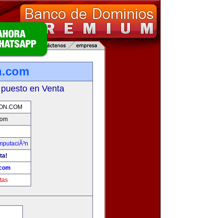
n.com
 puesto en Venta
ON.COM
com
omputaciÃ³n
ta!
.com
tas