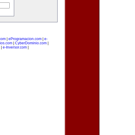
com
|
eProgramacion.com
|
e-
ios.com
|
CyberDominio.com
|
|
e-Inversor.com
|