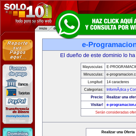
e-Programacio
El dueño de este dominio lo ha
Mayusculas:
E-PROGRAMACI
Minusculas:
e-programacion.
Longitud:
14 caracteres
Categorias:
InformÃ¡tica y C
Precio:
Realizar una ofer
Visitar!
e-programacion
Serán consideradas ofer
Realizar una Oferta