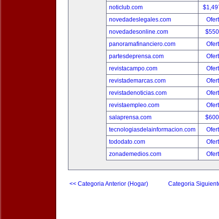
noticlub.com
$1,49
novedadeslegales.com
Ofer
novedadesonline.com
$550
panoramafinanciero.com
Ofer
partesdeprensa.com
Ofer
revistacampo.com
Ofer
revistademarcas.com
Ofer
revistadenoticias.com
Ofer
revistaempleo.com
Ofer
salaprensa.com
$600
tecnologiasdelainformacion.com
Ofer
tododato.com
Ofer
zonademedios.com
Ofer
<< Categoria Anterior (Hogar)
Categoria Siguient