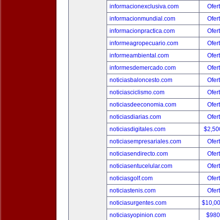
informacionexclusiva.com
Ofer
informacionmundial.com
Ofer
informacionpractica.com
Ofer
informeagropecuario.com
Ofer
informeambiental.com
Ofer
informesdemercado.com
Ofer
noticiasbaloncesto.com
Ofer
noticiasciclismo.com
Ofer
noticiasdeeconomia.com
Ofer
noticiasdiarias.com
Ofer
noticiasdigitales.com
$2,50
noticiasempresariales.com
Ofer
noticiasendirecto.com
Ofer
noticiasentucelular.com
Ofer
noticiasgolf.com
Ofer
noticiastenis.com
Ofer
noticiasurgentes.com
$10,0
noticiasyopinion.com
$980