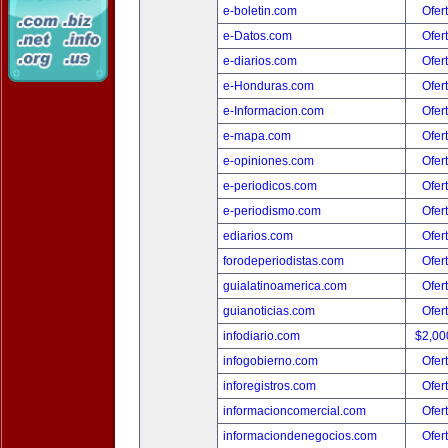
e-boletin.com
Ofer
e-Datos.com
Ofer
e-diarios.com
Ofer
e-Honduras.com
Ofer
e-Informacion.com
Ofer
e-mapa.com
Ofer
e-opiniones.com
Ofer
e-periodicos.com
Ofer
e-periodismo.com
Ofer
ediarios.com
Ofer
forodeperiodistas.com
Ofer
guialatinoamerica.com
Ofer
guianoticias.com
Ofer
infodiario.com
$2,00
infogobierno.com
Ofer
inforegistros.com
Ofer
informacioncomercial.com
Ofer
informaciondenegocios.com
Ofer