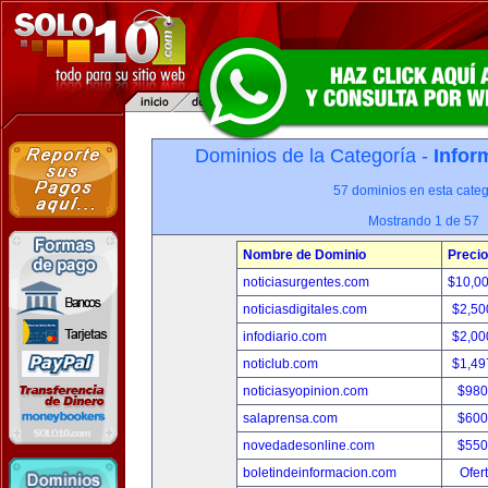
Dominios de la Categoría -
Infor
57 dominios en esta categ
Mostrando 1 de 57
Nombre de Dominio
Precio
noticiasurgentes.com
$10,0
noticiasdigitales.com
$2,50
infodiario.com
$2,00
noticlub.com
$1,49
noticiasyopinion.com
$980
salaprensa.com
$600
novedadesonline.com
$550
boletindeinformacion.com
Ofer