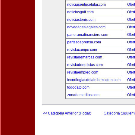
noticiasentucelular.com
Ofer
noticiasgolf.com
Ofer
noticiastenis.com
Ofer
novedadeslegales.com
Ofer
panoramafinanciero.com
Ofer
partesdeprensa.com
Ofer
revistacampo.com
Ofer
revistademarcas.com
Ofer
revistadenoticias.com
Ofer
revistaempleo.com
Ofer
tecnologiasdelainformacion.com
Ofer
tododato.com
Ofer
zonademedios.com
Ofer
<< Categoria Anterior (Hogar)
Categoria Siguient