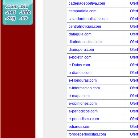
cadenadeportiva.com
Ofer
campoaldia.com
Ofer
cazadordenoticias.com
Ofer
centralnoticias.com
Ofer
dataguia.com
Ofer
diariodecocina.com
Ofer
diarioperu.com
Ofer
e-boletin.com
Ofer
e-Datos.com
Ofer
e-diarios.com
Ofer
e-Honduras.com
Ofer
e-Informacion.com
Ofer
e-mapa.com
Ofer
e-opiniones.com
Ofer
e-periodicos.com
Ofer
e-periodismo.com
Ofer
ediarios.com
Ofer
forodeperiodistas.com
Ofer