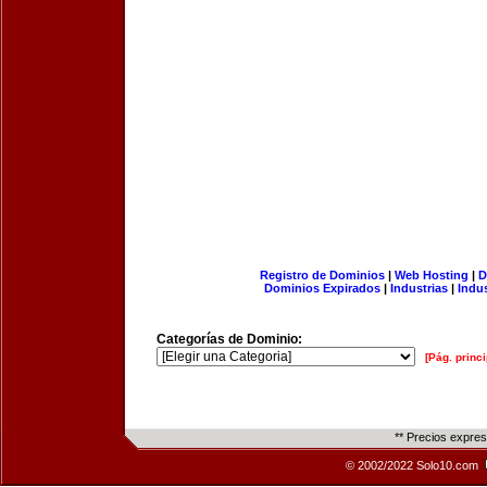
Registro de Dominios
|
Web Hosting
|
D
Dominios Expirados
|
Industrias
|
Indu
Categorías de Dominio:
[Pág. princi
** Precios expre
© 2002/2022 Solo10.com