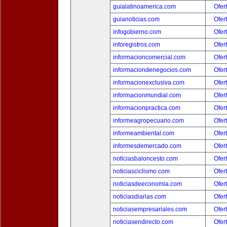
guialatinoamerica.com
Ofer
guianoticias.com
Ofer
infogobierno.com
Ofer
inforegistros.com
Ofer
informacioncomercial.com
Ofer
informaciondenegocios.com
Ofer
informacionexclusiva.com
Ofer
informacionmundial.com
Ofer
informacionpractica.com
Ofer
informeagropecuario.com
Ofer
informeambiental.com
Ofer
informesdemercado.com
Ofer
noticiasbaloncesto.com
Ofer
noticiasciclismo.com
Ofer
noticiasdeeconomia.com
Ofer
noticiasdiarias.com
Ofer
noticiasempresariales.com
Ofer
noticiasendirecto.com
Ofer