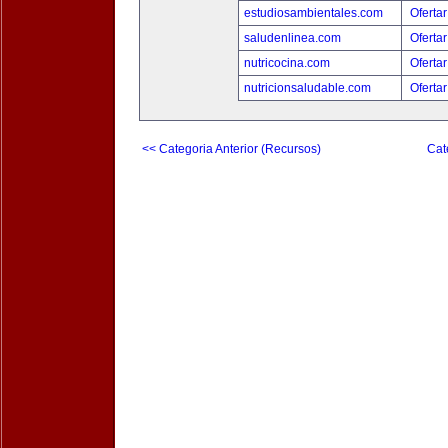
estudiosambientales.com
Ofertar
saludenlinea.com
Ofertar
nutricocina.com
Ofertar
nutricionsaludable.com
Ofertar
<< Categoria Anterior (Recursos)
Cat