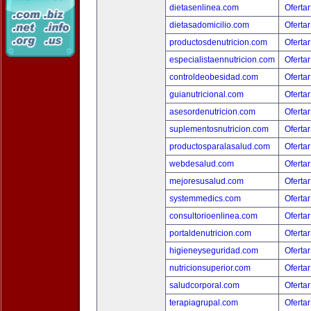
dietasenlinea.com
Ofertar
dietasadomicilio.com
Ofertar
productosdenutricion.com
Ofertar
especialistaennutricion.com
Ofertar
controldeobesidad.com
Ofertar
guianutricional.com
Ofertar
asesordenutricion.com
Ofertar
suplementosnutricion.com
Ofertar
productosparalasalud.com
Ofertar
webdesalud.com
Ofertar
mejoresusalud.com
Ofertar
systemmedics.com
Ofertar
consultorioenlinea.com
Ofertar
portaldenutricion.com
Ofertar
higieneyseguridad.com
Ofertar
nutricionsuperior.com
Ofertar
saludcorporal.com
Ofertar
terapiagrupal.com
Ofertar