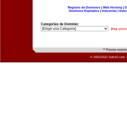
Registro de Dominios
|
Web Hosting
|
D
Dominios Expirados
|
Industrias
|
Indu
Categorías de Dominio:
[Pág. princi
** Precios expre
© 2002/2022 Solo10.com